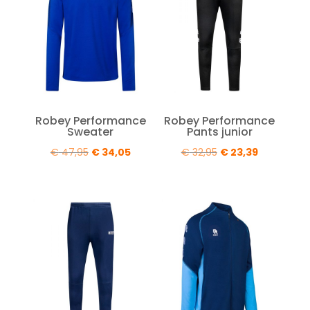
Robey Performance
Robey Performance
Sweater
Pants junior
Oorspronkelijke
Huidige
Oorspronkelijke
Huidige
€
47,95
€
34,05
€
32,95
€
23,39
prijs
prijs
prijs
prijs
was:
is:
was:
is:
€ 47,95.
€ 34,05.
€ 32,95.
€ 23,39.