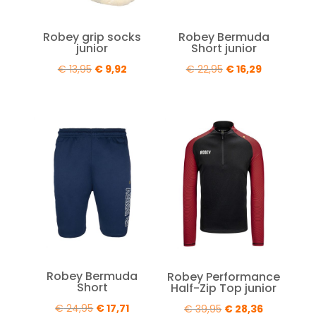
Robey grip socks
Robey Bermuda
junior
Short junior
Oorspronkelijke
Huidige
Oorspronkelijke
Huidige
€
13,95
€
9,92
€
22,95
€
16,29
prijs
prijs
prijs
prijs
was:
is:
was:
is:
€ 13,95.
€ 9,92.
€ 22,95.
€ 16,29.
Robey Bermuda
Robey Performance
Short
Half-Zip Top junior
Oorspronkelijke
Huidige
Oorspronkelijke
Huidige
€
24,95
€
17,71
€
39,95
€
28,36