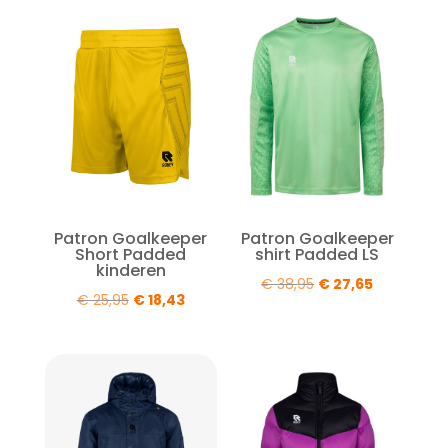
€ 52,95.
€ 37,60.
€ 57,95.
€ 41,15.
Patron Goalkeeper
Patron Goalkeeper
Short Padded
shirt Padded LS
kinderen
Oorspronkelijke
Huidige
€
38,95
€
27,65
Oorspronkelijke
Huidige
€
25,95
€
18,43
prijs
prijs
prijs
prijs
was:
is:
was:
is:
€ 38,95.
€ 27,65.
€ 25,95.
€ 18,43.