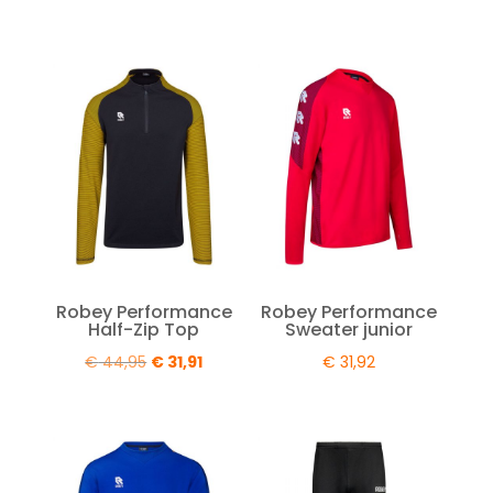
prijs
prijs
prijs
prijs
was:
is:
was:
is:
€ 24,95.
€ 17,71.
€ 39,95.
€ 28,36.
Robey Performance
Robey Performance
Half-Zip Top
Sweater junior
Oorspronkelijke
Huidige
€
44,95
€
31,91
€
31,92
prijs
prijs
was:
is:
€ 44,95.
€ 31,91.