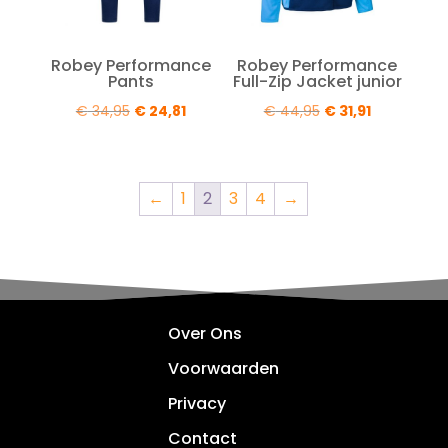
Robey Performance
Robey Performance
Pants
Full-Zip Jacket junior
Oorspronkelijke
Huidige
Oorspronkelijke
Huidige
€
34,95
€
24,81
€
44,95
€
31,91
prijs
prijs
prijs
prijs
was:
is:
was:
is:
€ 34,95.
€ 24,81.
€ 44,95.
€ 31,91.
←
1
2
3
4
→
Over Ons
Voorwaarden
Privacy
Contact