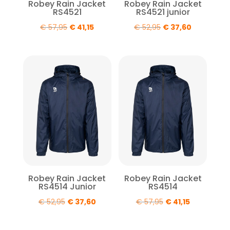
Robey Rain Jacket
Robey Rain Jacket
RS4521
RS4521 junior
Oorspronkelijke
Huidige
Oorspronkelijke
Huidige
€
57,95
€
41,15
€
52,95
€
37,60
prijs
prijs
prijs
prijs
was:
is:
was:
is:
€ 57,95.
€ 41,15.
€ 52,95.
€ 37,60.
Robey Rain Jacket
Robey Rain Jacket
RS4514 Junior
RS4514
Oorspronkelijke
Huidige
Oorspronkelijke
Huidige
€
52,95
€
37,60
€
57,95
€
41,15
prijs
prijs
prijs
prijs
was:
is:
was:
is: