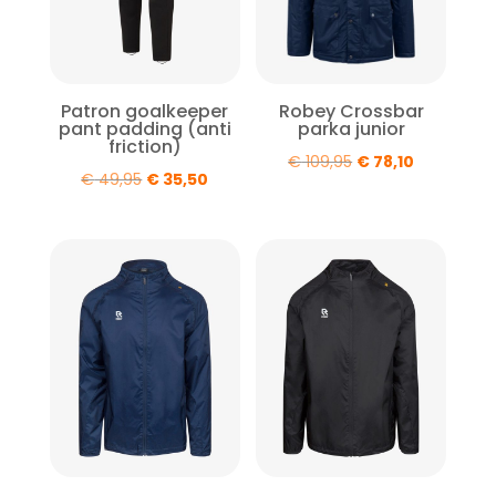
Patron goalkeeper
Robey Crossbar
pant padding (anti
parka junior
friction)
Oorspronkelijke
Huidige
€
109,95
€
78,10
Oorspronkelijke
Huidige
€
49,95
€
35,50
prijs
prijs
prijs
prijs
was:
is:
was:
is:
€ 109,95.
€ 78,10.
€ 49,95.
€ 35,50.