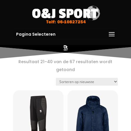
Pagina Selecteren
Resultaat 21–40 van de 67 resultaten wordt
Gesorteerd
getoond
op
nieuwste