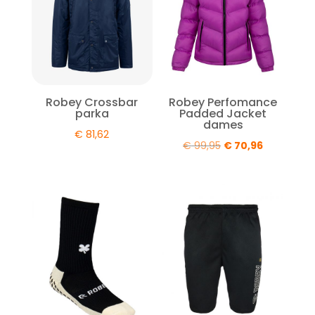
Robey Crossbar
Robey Perfomance
parka
Padded Jacket
dames
€
81,62
Oorspronkelijke
Huidige
€
99,95
€
70,96
prijs
prijs
was:
is:
€ 99,95.
€ 70,96.