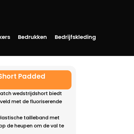
kers
Bedrukken
Bedrijfskleding
 Short Padded
atch wedstrijdshort biedt
 veld met de fluoriserende
elastische tailleband met
 op de heupen om de val te