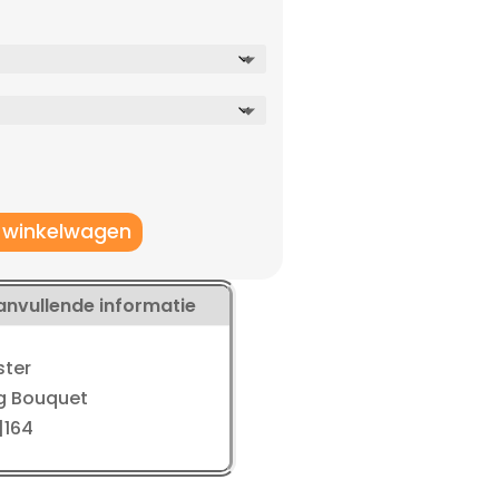
elijke
dige
js
8,43.
 winkelwagen
anvullende informatie
ster
ng Bouquet
|164