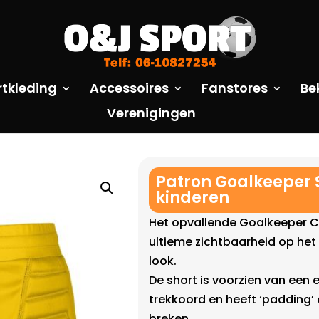
rtkleding
Accessoires
Fanstores
Be
Verenigingen
Patron Goalkeeper
kinderen
Het opvallende Goalkeeper C
ultieme zichtbaarheid op het
look.
De short is voorzien van een 
trekkoord en heeft ‘padding’
breken