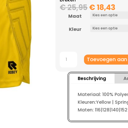
Oorspronk
Hui
€
25,95
€
18,43
prijs
pri
Maat
was:
is:
€ 25,95.
€ 1
Kleur
Patron
Toevoegen aan
Goalkeeper
Short
Padded
Beschrijving
A
kinderen
aantal
Materiaal: 100% Polye
Kleuren:Yellow | Spri
Maten: 116|128|140|152