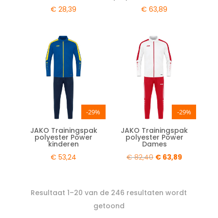
€
28,39
€
63,89
-29%
-29%
JAKO Trainingspak
JAKO Trainingspak
polyester Power
polyester Power
kinderen
Dames
Oorspronkelijke
Huidige
€
53,24
€
82,40
€
63,89
prijs
prijs
was:
is:
Resultaat 1–20 van de 246 resultaten wordt
€ 82,40.
€ 63,89.
getoond