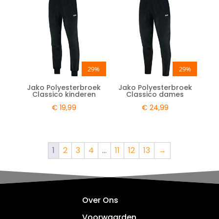
29%
29%
Jako Polyesterbroek
Jako Polyesterbroek
Classico kinderen
Classico dames
€
19,99
€
24,99
1
2
3
4
…
11
12
13
→
Over Ons
Voorwaarden