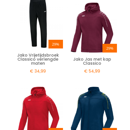
29%
29%
Jako Vrijetijdsbroek
Classico verlengde
Jako Jas met kap
maten
Classico
€
34,99
€
54,99