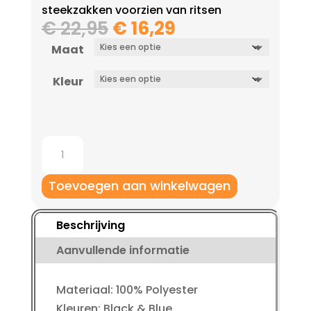
steekzakken voorzien van ritsen
Oorspronkelijke
Huidige
€
22,95
€
16,29
prijs
prijs
Maat
was:
is:
€ 22,95.
€ 16,29.
Kleur
Robey
Bermuda
Short
Toevoegen aan winkelwagen
junior
aantal
Beschrijving
Aanvullende informatie
Materiaal: 100% Polyester
Kleuren: Black & Blue