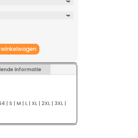
 winkelwagen
lende informatie
4 | S | M | L | XL | 2XL | 3XL |