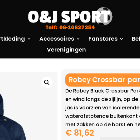
rtkleding
Accessoires
Fanstores
Be
Verenigingen
Robey Crossbar pa
De Robey Black Crossbar Par
en wind langs de zijlijn, op de
jas is voorzien van isolerend
waterafstotende buitenkant 
met zakken op de borst en h
€
81,62