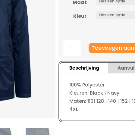
Maat
Kleur
Robey
Toevoegen aan
Crossbar
parka
aantal
Beschrijving
Aanvul
100% Polyester
Kleuren: Black | Navy
Maten: 116| 128 | 140 | 152 | 16
4XL