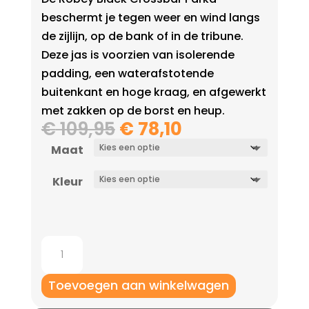
beschermt je tegen weer en wind langs
de zijlijn, op de bank of in de tribune.
Deze jas is voorzien van isolerende
padding, een waterafstotende
buitenkant en hoge kraag, en afgewerkt
met zakken op de borst en heup.
Oorspronkelijke
Huidige
€
109,95
€
78,10
prijs
prijs
Maat
was:
is:
€ 109,95.
€ 78,10.
Kleur
Robey
Crossbar
parka
Toevoegen aan winkelwagen
junior