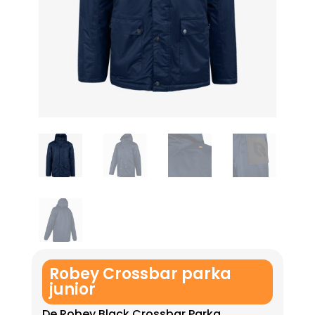
Robey Crossbar parka
junior
De Robey Black Crossbar Parka