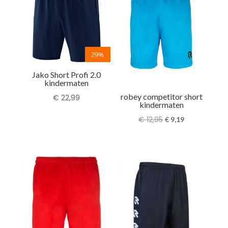
29%
Jako Short Profi 2.0
kindermaten
robey competitor short
€
22,99
kindermaten
Oorspronkelijke
Huidige
€
12,95
€
9,19
prijs
prijs
was:
is:
€ 12,95.
€ 9,19.