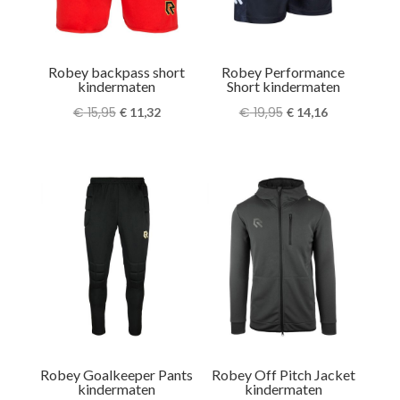
Robey backpass short
Robey Performance
kindermaten
Short kindermaten
Oorspronkelijke
Huidige
Oorspronkelijke
Huidige
€
15,95
€
19,95
€
11,32
€
14,16
prijs
prijs
prijs
prijs
was:
is:
was:
is:
€ 15,95.
€ 11,32.
€ 19,95.
€ 14,16.
Robey Goalkeeper Pants
Robey Off Pitch Jacket
kindermaten
kindermaten