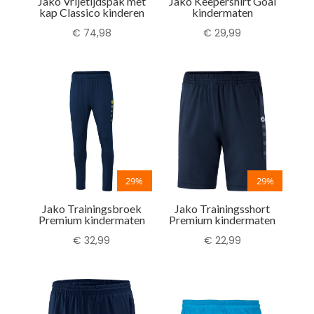
Jako Vrijetijdspak met
Jako Keepershirt Goal
kap Classico kinderen
kindermaten
€
74,98
€
29,99
29%
29%
Jako Trainingsbroek
Jako Trainingsshort
Premium kindermaten
Premium kindermaten
€
32,99
€
22,99