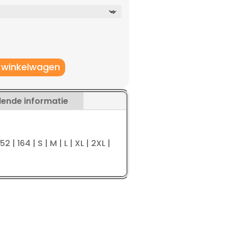
,91.
 winkelwagen
lende informatie
52 | 164 | S | M | L | XL | 2XL |