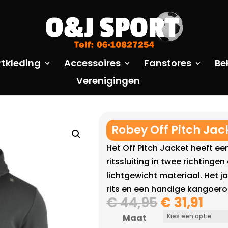
rtkleding
Accessoires
Fanstores
Be
Verenigingen
Robey Off Pitch Ja
Het Off Pitch Jacket heeft een
ritssluiting in twee richtinge
lichtgewicht materiaal. Het 
rits en een handige kangoero
Oorspronk
Hui
€
44,95
€
31,91
prijs
prij
Maat