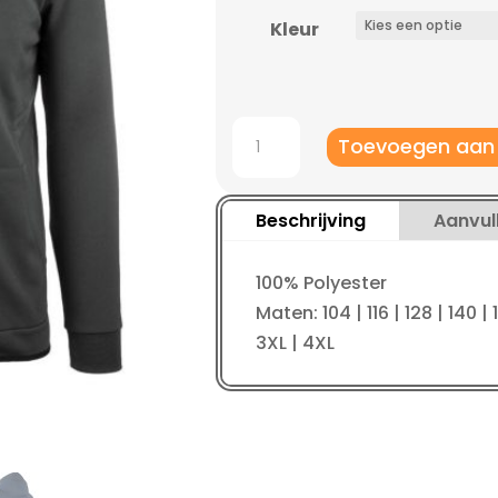
was:
is:
€ 44,95.
€ 31
Kleur
Robey
Toevoegen aan
Off
Pitch
Jacket
Beschrijving
Aanvul
kindermaten
aantal
100% Polyester
Maten: 104 | 116 | 128 | 140 | 1
3XL | 4XL