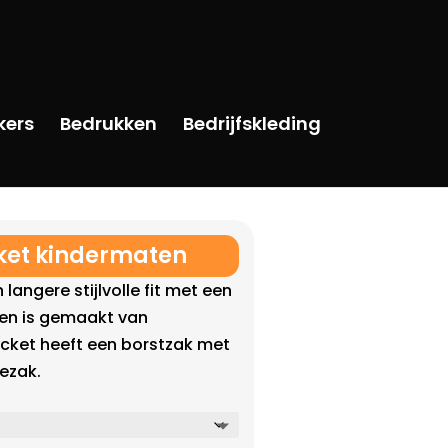
kers
Bedrukken
Bedrijfskleding
cket kindermaten
 langere stijlvolle fit met een
n en is gemaakt van
jacket heeft een borstzak met
ezak.
elijke
dige
s