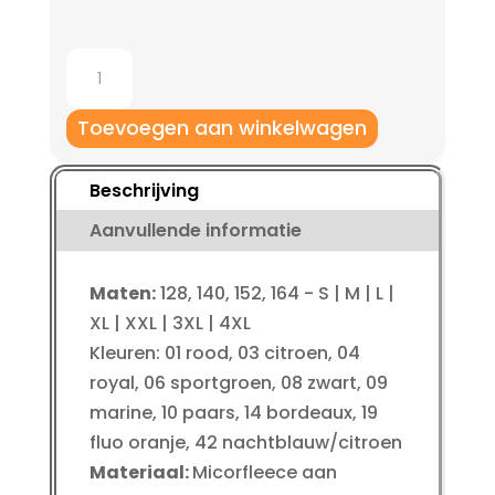
Jako
Polyesterpak
met
Toevoegen aan winkelwagen
kap
Classico
Beschrijving
kinderen
Aanvullende informatie
aantal
Maten:
128, 140, 152, 164 - S | M | L |
XL | XXL | 3XL | 4XL
Kleuren: 01 rood, 03 citroen, 04
royal, 06 sportgroen, 08 zwart, 09
marine, 10 paars, 14 bordeaux, 19
fluo oranje, 42 nachtblauw/citroen
Materiaal:
Micorfleece aan