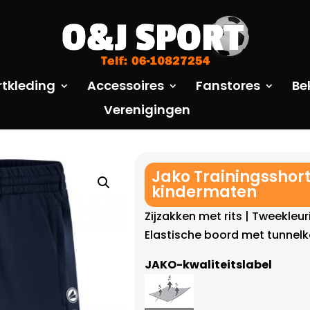
rtkleding
Accessoires
Fanstores
Be
Verenigingen
Jako Trainingsshor
kindermaten
Zijzakken met rits | Tweekleuri
Elastische boord met tunnel
JAKO-kwaliteitslabel