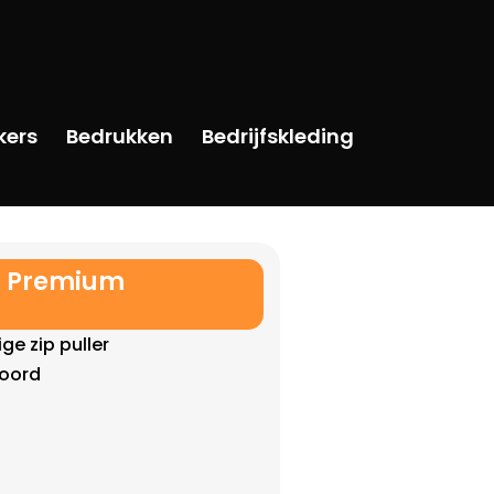
kers
Bedrukken
Bedrijfskleding
t Premium
ge zip puller
koord