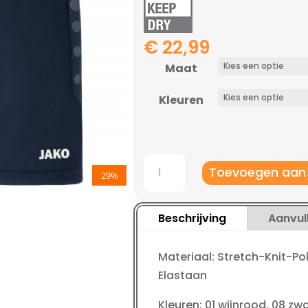
€
22,99
Maat
Kleuren
Jako
Toevoegen aan
29%
Trainingsshort
Premium
kindermaten
Beschrijving
Aanvul
aantal
Materiaal: Stretch-Knit-Pol
Elastaan
Kleuren: 01 wijnrood, 08 zw