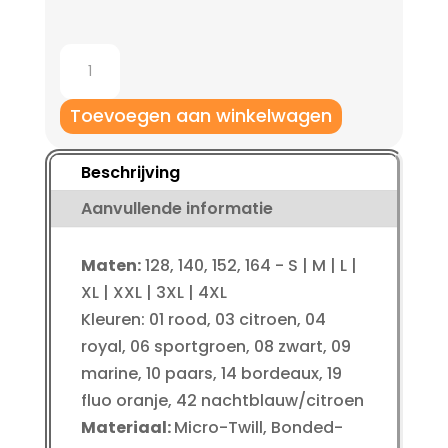
Jako
Vrijetijdspak
Classico
Toevoegen aan winkelwagen
kinderen
aantal
Beschrijving
Aanvullende informatie
Maten:
128, 140, 152, 164 - S | M | L |
XL | XXL | 3XL | 4XL
Kleuren: 01 rood, 03 citroen, 04
royal, 06 sportgroen, 08 zwart, 09
marine, 10 paars, 14 bordeaux, 19
fluo oranje, 42 nachtblauw/citroen
Materiaal:
Micro-Twill, Bonded-