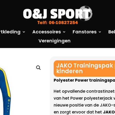
rtkleding
Accessoires
Fanstores
Be
Verenigingen
JAKO Trainingspak 
kinderen
Polyester Power trainingspak
Het opvallende contrastinzet
van het Power polyesterjack
nieuwe positie van de JAKO-
en zorgt ervoor dat het
JAKO 