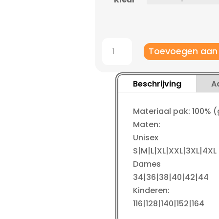
JAKO
Toevoegen aan
Trainingspak
polyester
Power
Beschrijving
A
kinderen
aantal
Materiaal pak: 100% 
Maten:
Unisex
S|M|L|XL|XXL|3XL|4XL
Dames
34|36|38|40|42|44
Kinderen:
116|128|140|152|164