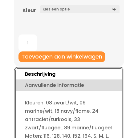
Kleur
Jako
Trainingsbroek
active
Toevoegen aan winkelwagen
aantal
Beschrijving
Aanvullende informatie
Kleuren: 08 zwart/wit, 09
marine/wit, 18 navy/flame, 24
antraciet/turkoois, 33
zwart/fluogeel, 89 marine/fluogeel
Maten: 116, 128, 140, 152, 164, S, M, L,