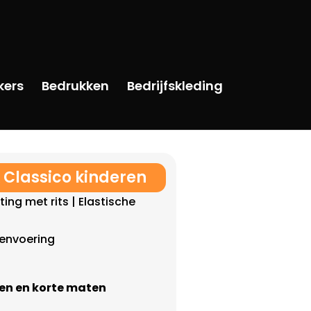
kers
Bedrukken
Bedrijfskleding
k Classico kinderen
ting met rits | Elastische
envoering
ten en korte maten