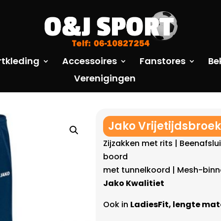
rtkleding
Accessoires
Fanstores
Be
Verenigingen
Jako Vrijetijdsbroe
Zijzakken met rits | Beenafslui
boord
met tunnelkoord | Mesh-binn
Jako Kwalitiet
Ook in
LadiesFit, lengte ma