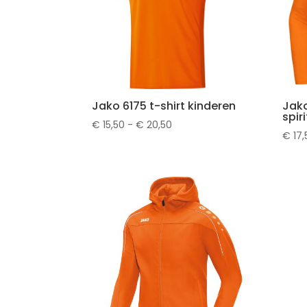
Jako 6175 t-shirt kinderen
Jak
spir
Prijsklasse:
€
15,50
-
€
20,50
€
17,
€ 15,50
tot
€ 20,50