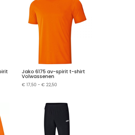
irit
Jako 6175 av-spirit t-shirt
Volwassenen
Prijsklasse:
€
17,50
-
€
22,50
€ 17,50
tot
€ 22,50