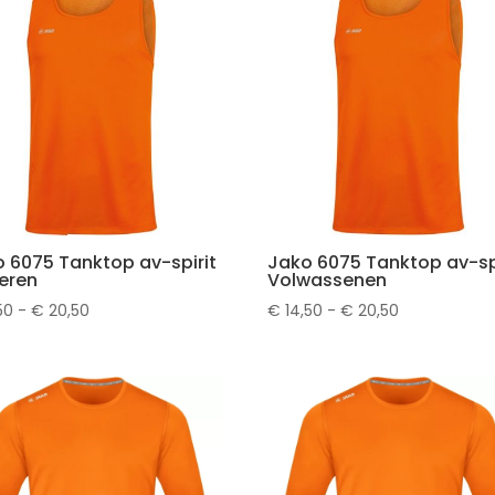
 6075 Tanktop av-spirit
Jako 6075 Tanktop av-sp
eren
Volwassenen
Prijsklasse:
Prijsklasse:
50
-
€
20,50
€
14,50
-
€
20,50
€ 15,50
€ 14,50
tot
tot
€ 20,50
€ 20,50