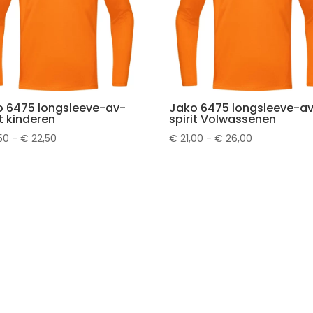
o 6475 longsleeve-av-
Jako 6475 longsleeve-a
it kinderen
spirit Volwassenen
Prijsklasse:
Prijsklasse:
50
-
€
22,50
€
21,00
-
€
26,00
€ 17,50
€ 21,00
tot
tot
€ 22,50
€ 26,00