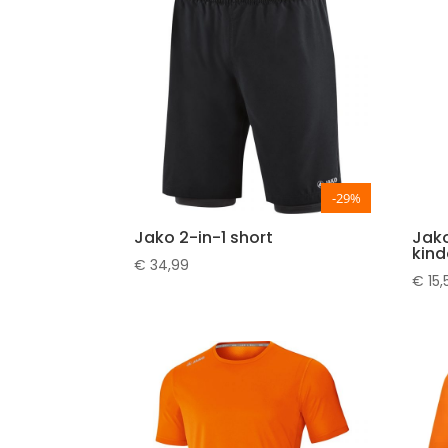
-29%
Jako 2-in-1 short
Jako
kind
€
34,99
€
15,