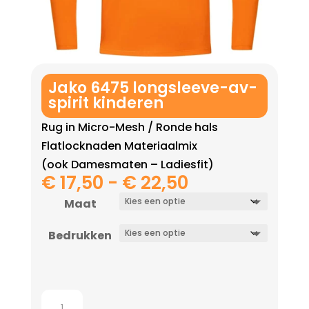
Jako 6475 longsleeve-av-
spirit kinderen
Rug in Micro-Mesh / Ronde hals
Flatlocknaden Materiaalmix
(ook Damesmaten – Ladiesfit)
Prijsklasse:
€
17,50
-
€
22,50
€ 17,50
Maat
tot
€ 22,50
Bedrukken
Jako