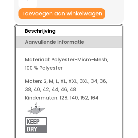
6475
longsleeve-
Toevoegen aan winkelwagen
av-
spirit
Beschrijving
kinderen
Aanvullende informatie
aantal
Materiaal: Polyester-Micro-Mesh,
100 % Polyester
Maten: S, M, L, XL, XXL, 3XL, 34, 36,
38, 40, 42, 44, 46, 48
Kindermaten: 128, 140, 152, 164