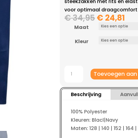
steekzakken met rits en elas
voor optimaal draagcomfort
Oorspronk
Hui
€
34,95
€
24,81
prijs
pri
Maat
was:
is:
€ 34,95.
€ 2
Kleur
Robey
Toevoegen aan
Performance
Pants
aantal
Beschrijving
Aanvul
100% Polyester
Kleuren: Blacl|Navy
Maten: 128 | 140 | 152 | 164 | 