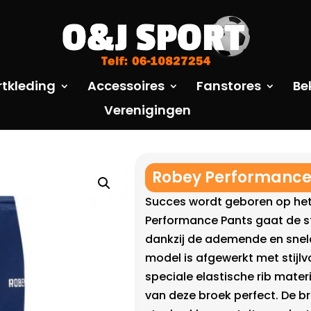
rtkleding
Accessoires
Fanstores
Be
Verenigingen
Robey Performance
Succes wordt geboren op het 
Performance Pants gaat de s
dankzij de ademende en sneld
model is afgewerkt met stijlv
speciale elastische rib materi
van deze broek perfect. De br