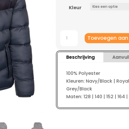
was:
is:
€ 99,95.
€ 
Kleur
Robey
Toevoegen aan
Perfomance
Padded
Jacket
Beschrijving
Aanvul
aantal
100% Polyester
Kleuren: Navy/Black | Royal
Grey/Black
Maten: 128 | 140 | 152 | 164 | 