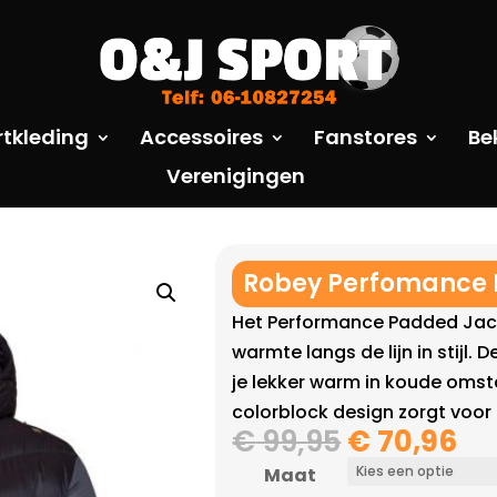
rtkleding
Accessoires
Fanstores
Be
Verenigingen
Robey Perfomance 
Het Performance Padded Jac
warmte langs de lijn in stijl.
je lekker warm in koude oms
colorblock design zorgt voor e
Oorspronk
Hu
€
99,95
€
70,96
prijs
pri
Maat