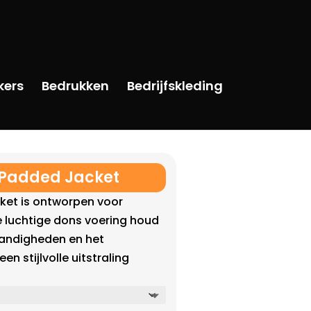
kers
Bedrukken
Bedrijfskleding
Padded Jacket
ket is ontworpen voor
 De luchtige dons voering houd
tandigheden en het
en stijlvolle uitstraling
elijke
idige
js