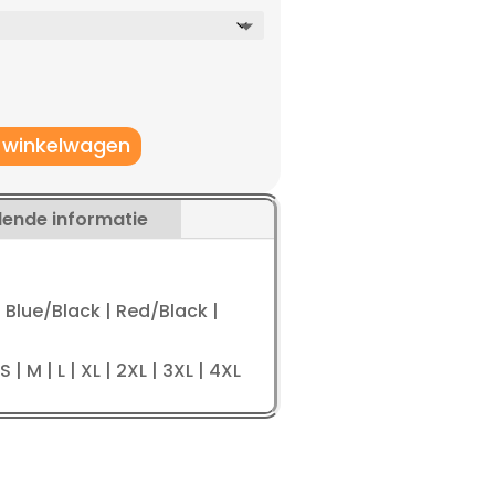
70,96.
 winkelwagen
lende informatie
 Blue/Black | Red/Black |
S | M | L | XL | 2XL | 3XL | 4XL