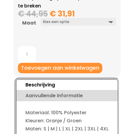
te breken
Oorspronkelijke
Huidige
€
44,95
€
31,91
prijs
prijs
Maat
was:
is:
€ 44,95.
€ 31,91.
Robey
Goalkeeper
Pants
Toevoegen aan winkelwagen
aantal
Beschrijving
Aanvullende informatie
Materiaal: 100% Polyester
Kleuren: Oranje / Groen
Maten: S | M | L | XL | 2XL | 3XL | 4XL