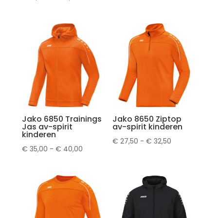
€ 15,50
€ 17,50
tot
tot
€ 20,50
€ 22,50
Jako 6850 Trainings
Jako 8650 Ziptop
Jas av-spirit
av-spirit kinderen
kinderen
Prijsklasse:
€
27,50
-
€
32,50
Prijsklasse:
€
35,00
-
€
40,00
€ 27,50
€ 35,00
tot
tot
€ 32,50
€ 40,00