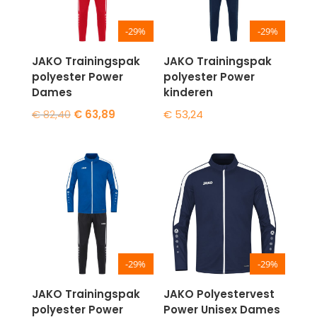
-29%
-29%
JAKO Trainingspak
JAKO Trainingspak
polyester Power
polyester Power
Dames
kinderen
Oorspronkelijke
Huidige
€
82,40
€
63,89
€
53,24
prijs
prijs
was:
is:
€ 82,40.
€ 63,89.
-29%
-29%
JAKO Trainingspak
JAKO Polyestervest
polyester Power
Power Unisex Dames