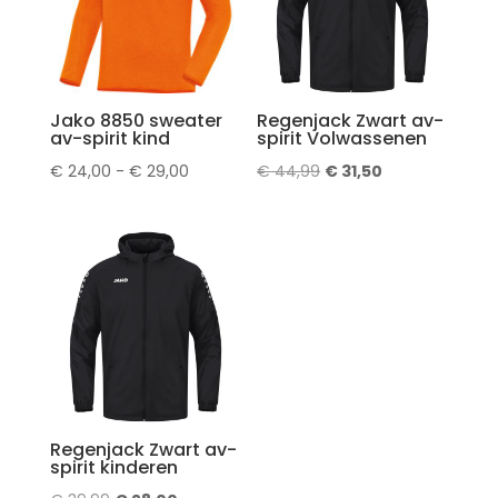
Jako 8850 sweater
Regenjack Zwart av-
av-spirit kind
spirit Volwassenen
Prijsklasse:
Oorspronkelijke
Huidige
€
24,00
-
€
29,00
€
44,99
€
31,50
€ 24,00
prijs
prijs
tot
was:
is:
€ 29,00
€ 44,99.
€ 31,50.
Regenjack Zwart av-
spirit kinderen