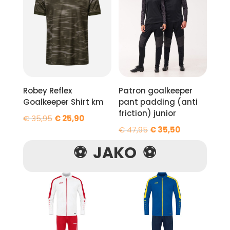
Robey Reflex
Patron goalkeeper
Goalkeeper Shirt km
pant padding (anti
friction) junior
Oorspronkelijke
Huidige
€
35,95
€
25,90
Oorspronkelijke
Huidige
€
47,95
€
35,50
prijs
prijs
prijs
prijs
was:
is:
⚽ JAKO ⚽
was:
is:
€ 35,95.
€ 25,90.
€ 47,95.
€ 35,50.