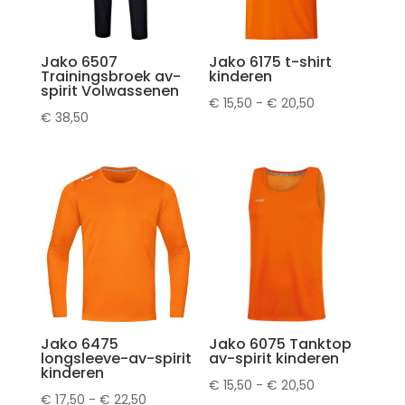
Jako 6507
Jako 6175 t-shirt
Trainingsbroek av-
kinderen
spirit Volwassenen
Prijsklasse:
€
15,50
-
€
20,50
€
38,50
€ 15,50
tot
€ 20,50
Jako 6475
Jako 6075 Tanktop
longsleeve-av-spirit
av-spirit kinderen
kinderen
Prijsklasse:
€
15,50
-
€
20,50
Prijsklasse:
€
17,50
-
€
22,50