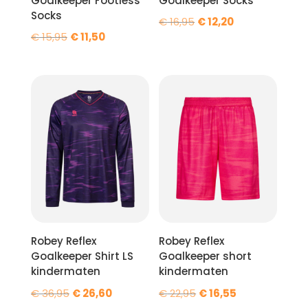
Goalkeeper Footless
Goalkeeper Socks
Socks
Oorspronkelijke
Huidige
€
16,95
€
12,20
Oorspronkelijke
Huidige
€
15,95
€
11,50
prijs
prijs
prijs
prijs
was:
is:
was:
is:
€ 16,95.
€ 12,20.
€ 15,95.
€ 11,50.
Robey Reflex
Robey Reflex
Goalkeeper Shirt LS
Goalkeeper short
kindermaten
kindermaten
Oorspronkelijke
Huidige
Oorspronkelijke
Huidige
€
36,95
€
26,60
€
22,95
€
16,55