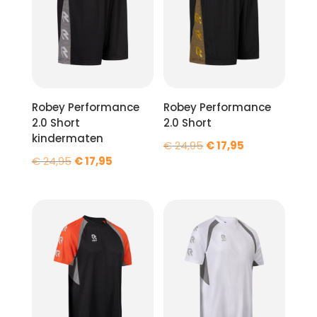
Robey Performance
Robey Performance
2.0 Short
2.0 Short
kindermaten
Oorspronkelijke
Huidige
€
24,95
€
17,95
Oorspronkelijke
Huidige
€
24,95
€
17,95
prijs
prijs
prijs
prijs
was:
is:
was:
is:
€ 24,95.
€ 17,95.
€ 24,95.
€ 17,95.