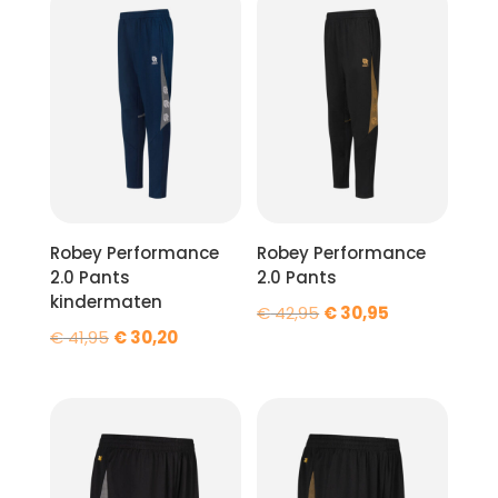
€ 52,95.
€ 38,15.
Robey Performance
Robey Performance
2.0 Pants
2.0 Pants
kindermaten
Oorspronkelijke
Huidige
€
42,95
€
30,95
Oorspronkelijke
Huidige
€
41,95
€
30,20
prijs
prijs
prijs
prijs
was:
is:
was:
is:
€ 42,95.
€ 30,95.
€ 41,95.
€ 30,20.