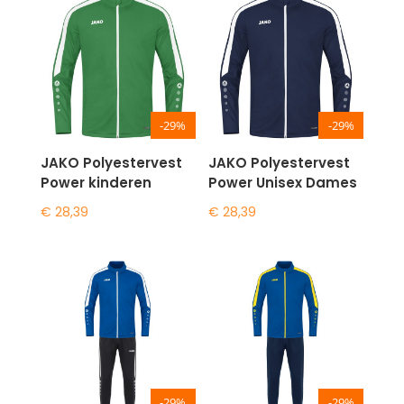
-29%
-29%
JAKO Polyestervest
JAKO Polyestervest
Power kinderen
Power Unisex Dames
€
28,39
€
28,39
-29%
-29%