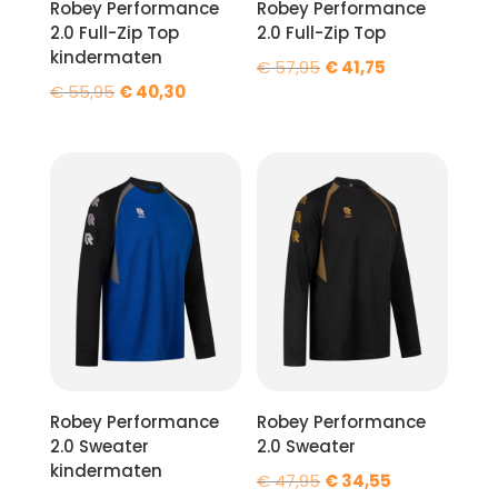
Robey Performance
Robey Performance
2.0 Full-Zip Top
2.0 Full-Zip Top
kindermaten
Oorspronkelijke
Huidige
€
57,95
€
41,75
Oorspronkelijke
Huidige
€
55,95
€
40,30
prijs
prijs
prijs
prijs
was:
is:
was:
is:
€ 57,95.
€ 41,75.
€ 55,95.
€ 40,30.
Robey Performance
Robey Performance
2.0 Sweater
2.0 Sweater
kindermaten
Oorspronkelijke
Huidige
€
47,95
€
34,55