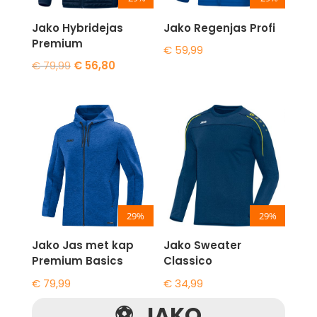
Jako Hybridejas
Jako Regenjas Profi
Premium
€
59,99
Oorspronkelijke
Huidige
€
79,99
€
56,80
prijs
prijs
was:
is:
€ 79,99.
€ 56,80.
29%
29%
Jako Jas met kap
Jako Sweater
Premium Basics
Classico
€
79,99
€
34,99
⚽ JAKO