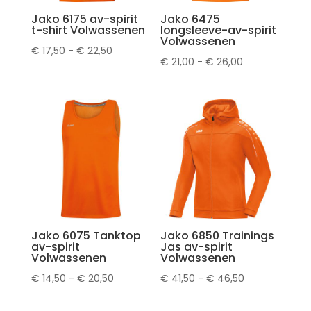
Jako 6175 av-spirit
Jako 6475
t-shirt Volwassenen
longsleeve-av-spirit
Volwassenen
Prijsklasse:
€
17,50
-
€
22,50
Prijsklasse:
€
21,00
-
€
26,00
€ 17,50
€ 21,00
tot
tot
€ 22,50
€ 26,00
Jako 6075 Tanktop
Jako 6850 Trainings
av-spirit
Jas av-spirit
Volwassenen
Volwassenen
Prijsklasse:
Prijsklasse:
€
14,50
-
€
20,50
€
41,50
-
€
46,50
€ 14,50
€ 41,50