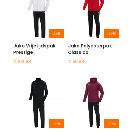
-29%
-29%
Jako Vrijetijdspak
Jako Polyesterpak
Prestige
Classico
€
104,98
€
59,98
-29%
-29%