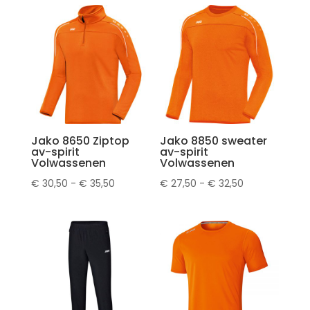
tot
tot
€ 20,50
€ 46,50
Jako 8650 Ziptop
Jako 8850 sweater
av-spirit
av-spirit
Volwassenen
Volwassenen
Prijsklasse:
Prijsklasse:
€
30,50
-
€
35,50
€
27,50
-
€
32,50
€ 30,50
€ 27,50
tot
tot
€ 35,50
€ 32,50