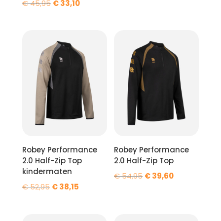
Oorspronkelijke
Huidige
€
45,95
€
33,10
prijs
prijs
prijs
prijs
was:
is:
was:
is:
€ 47,95.
€ 34,55.
€ 45,95.
€ 33,10.
Robey Performance
Robey Performance
2.0 Half-Zip Top
2.0 Half-Zip Top
kindermaten
Oorspronkelijke
Huidige
€
54,95
€
39,60
Oorspronkelijke
Huidige
€
52,95
€
38,15
prijs
prijs
prijs
prijs
was:
is:
was:
is:
€ 54,95.
€ 39,60.