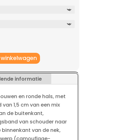
lijke
ige
5.
 winkelwagen
lende informatie
mouwen en ronde hals, met
 van 1,5 cm van een mix
an de buitenkant,
ngsband van schouder naar
 binnenkant van de nek,
ntwerp (camouflage-