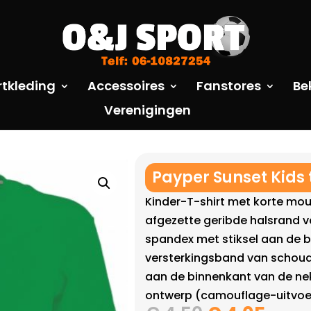
rtkleding
Accessoires
Fanstores
Be
Verenigingen
Payper Sunset Kids 
Kinder-T-shirt met korte mo
afgezette geribde halsrand v
spandex met stiksel aan de 
versterkingsband van schoud
aan de binnenkant van de nek
ontwerp (camouflage-uitvoer