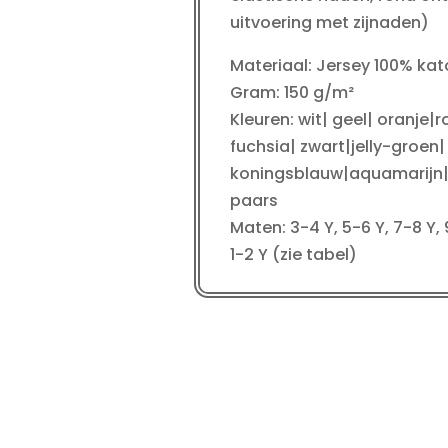
uitvoering met zijnaden)
Materiaal: Jersey 100% ka
Gram: 150 g/m²
Kleuren: wit| geel| oranje
fuchsia| zwart|jelly-groen
koningsblauw|aquamarijn
paars
Maten: 3-4 Y, 5-6 Y, 7-8 Y, 9-
1-2 Y (zie tabel)