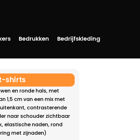
kers
Bedrukken
Bedrijfskleding
t-shirts
uwen en ronde hals, met
an 1,5 cm van een mix met
buitenkant, contrasterende
er naar schouder zichtbaar
, elastische naden, rond
ing met zijnaden)