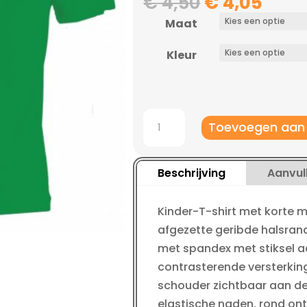
Oorspronke
Huid
€
4,50
€
4,05
prijs
prijs
Maat
was:
is:
€ 4,50.
€ 4,0
Kleur
Payper
Toevoegen aan
Sunset
Kids
t-
Beschrijving
Aanvul
shirts
aantal
Kinder-T-shirt met korte 
afgezette geribde halsrand
met spandex met stiksel a
contrasterende versterki
schouder zichtbaar aan de
elastische naden, rond o