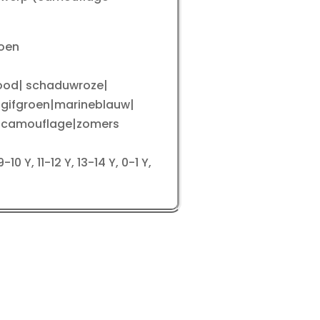
toen
|rood| schaduwroze|
| gifgroen|marineblauw|
|camouflage|zomers
10 Y, 11-12 Y, 13-14 Y, 0-1 Y,