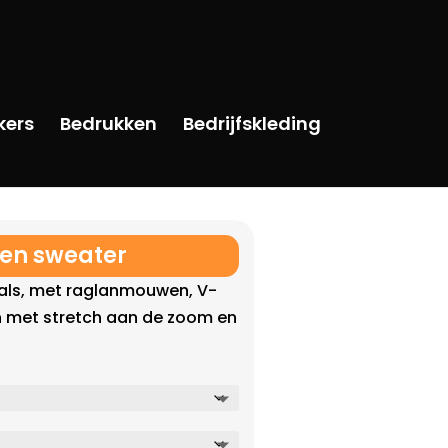
kers
Bedrukken
Bedrijfskleding
ren sweater
als, met raglanmouwen, V-
en met stretch aan de zoom en
lijke
dige
s