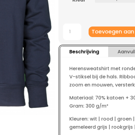
€ 19,95.
€ 17
Payper
Toevoegen aan
Mistral+
heren
sweater
Beschrijving
Aanvul
aantal
Herensweatshirt met rond
V-stiksel bij de hals. Rib
zoom en mouwen, versterk
Materiaal: 70% katoen + 3
Gram: 300 g/m²
Kleuren: wit | rood | groen 
gemeleerd grijs | rookgrij