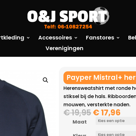
rtkleding
Accessoires
Fanstores
Be
Verenigingen
Payper Mistral+ he
Herensweatshirt met ronde h
stiksel bij de hals. Ribboord
mouwen, versterkte naden.
Oorspronke
Hui
€
19,95
€
17,96
prijs
prij
Maat
was:
is:
Kleur