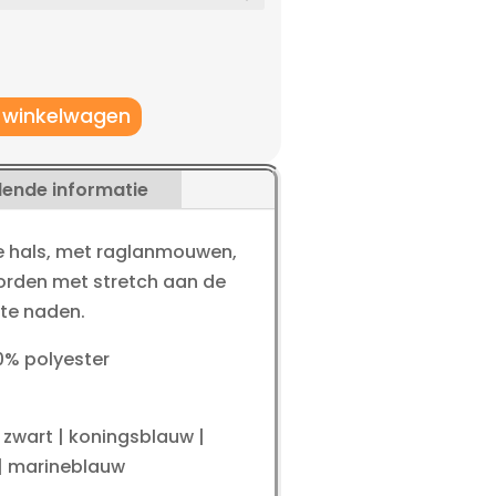
,96.
 winkelwagen
lende informatie
e hals, met raglanmouwen,
boorden met stretch aan de
te naden.
0% polyester
| zwart | koningsblauw |
s | marineblauw