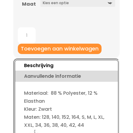
Maat
Jako
Wintertight
Run
Toevoegen aan winkelwagen
2.0
kinderen
Beschrijving
aantal
Aanvullende informatie
Materiaal: 88 % Polyester, 12 %
Elasthan
Kleur: Zwart
Maten: 128, 140, 152, 164, S, M, L, XL,
XXL, 34, 36, 38, 40, 42, 44