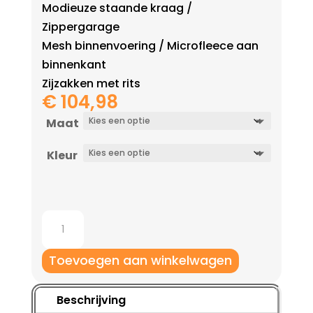
Modieuze staande kraag /
Zippergarage
Mesh binnenvoering / Microfleece aan
binnenkant
Zijzakken met rits
€
104,98
Maat
Kleur
Jako
Vrijetijdspak
Prestige
Toevoegen aan winkelwagen
aantal
Beschrijving