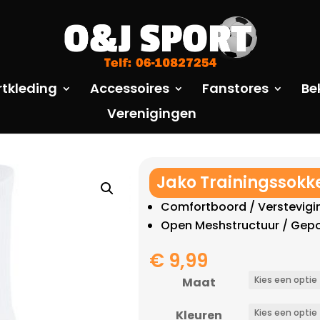
rtkleding
Accessoires
Fanstores
Be
Verenigingen
Jako Trainingssokke
Comfortboord / Verstevigi
Open Meshstructuur / Gepo
€
9,99
Maat
Kleuren