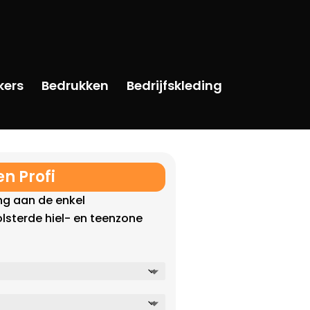
kers
Bedrukken
Bedrijfskleding
n Profi
ng aan de enkel
lsterde hiel- en teenzone