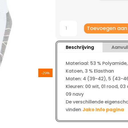
Jako
Toevoegen aan
Trainingssokken
Profi
aantal
Beschrijving
Aanvul
Materiaal: 53 % Polyamide,
Katoen, 3 % Elasthan
-29%
Maten: 4 (39-42), 5 (43-4
Kleuren: 00 wit, 01 rood, 03 
09 navy
De verschillende eigenscha
vinden
Jako Info pagina