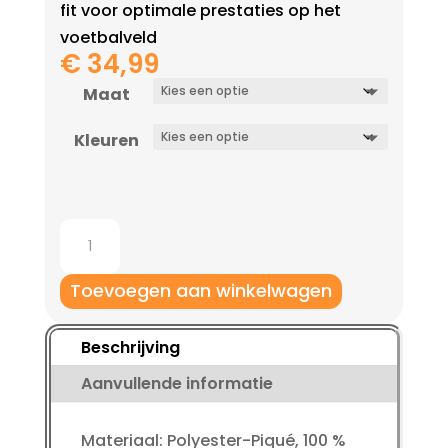
fit voor optimale prestaties op het
voetbalveld
€
34,99
Maat
Kleuren
Jako
Trainingsbroek
Classico
Toevoegen aan winkelwagen
aantal
Beschrijving
Aanvullende informatie
Materiaal: Polyester-Piqué, 100 %