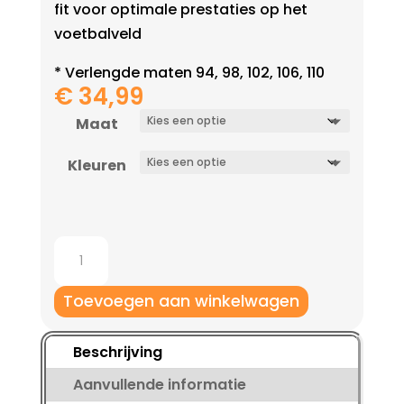
fit voor optimale prestaties op het
voetbalveld
* Verlengde maten 94, 98, 102, 106, 110
€
34,99
Maat
Kleuren
Jako
Trainingsbroek
Classico
Toevoegen aan winkelwagen
verlengde
maten
Beschrijving
aantal
Aanvullende informatie