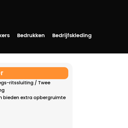
kers
Bedrukken
Bedrijfskleding
er
s-ritssluiting / Twee
ng
n bieden extra opbergruimte