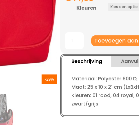
Kleuren
Jako
Toevoegen aan
Toilettas
Striker
aantal
Beschrijving
Aanvul
Materiaal: Polyester 600 D,
-29%
Maat: 25 x 10 x 21 cm (LxBx
Kleuren: 01 rood, 04 royal,
zwart/grijs