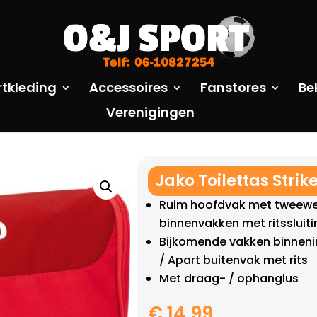
rtkleding
Accessoires
Fanstores
Be
Verenigingen
Jako Toilettas Strik
Ruim hoofdvak met tweeweg
binnenvakken met ritssluiti
Bijkomende vakken binneni
/ Apart buitenvak met rits
Met draag- / ophanglus
€
14,99