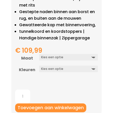
met rits
Gestepte naden binnen aan borst en
rug, en buiten aan de mouwen
Gewatteerde kap met binnenvoering,
tunnelkoord en koordstoppers |
Handige binnenzak | Zippergarage
€
109,99
Maat
Kleuren
Jako
Stadion
jas
Toevoegen aan winkelwagen