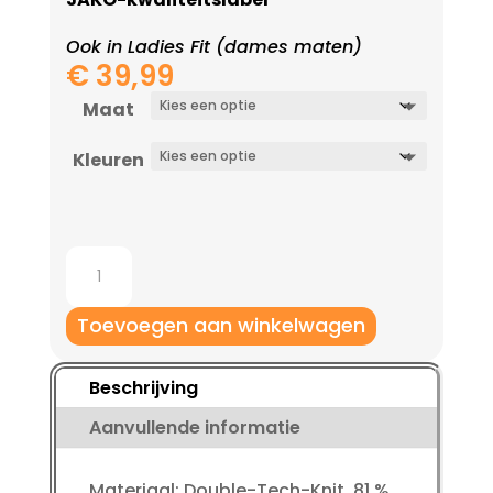
Ook in Ladies Fit (dames maten)
€
39,99
Maat
Kleuren
Jako
Short
Premium
Toevoegen aan winkelwagen
Basics
aantal
Beschrijving
Aanvullende informatie
Materiaal: Double-Tech-Knit, 81 %