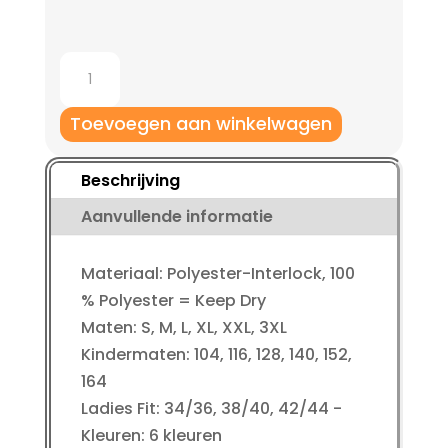
Jako
Short
Manchester
Toevoegen aan winkelwagen
2.0
aantal
Beschrijving
Aanvullende informatie
Materiaal: Polyester-Interlock, 100
% Polyester = Keep Dry
Maten: S, M, L, XL, XXL, 3XL
Kindermaten: 104, 116, 128, 140, 152,
164
Ladies Fit: 34/36, 38/40, 42/44 -
Kleuren: 6 kleuren