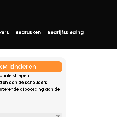
kers
Bedrukken
Bedrijfskleding
0 KM kinderen
tonale strepen
tten aan de schouders
asterende afboording aan de