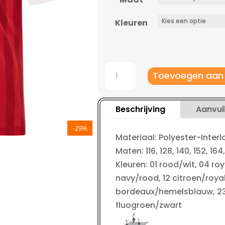
Kleuren
Jako
Toevoegen aan
Shirt
Porto
2.0
Beschrijving
Aanvul
KM
-29%
kinderen
Materiaal: Polyester-Interl
aantal
Maten: 116, 128, 140, 152, 164,
Kleuren: 01 rood/wit, 04 roy
navy/rood, 12 citroen/royal
bordeaux/hemelsblauw, 23 
fluogroen/zwart