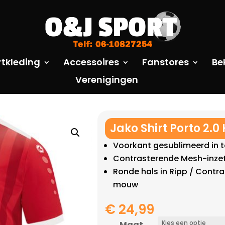
rtkleding
Accessoires
Fanstores
Be
Verenigingen
Jako Shirt Porto 2.
Voorkant gesublimeerd in 
Contrasterende Mesh-inze
Ronde hals in Ripp / Contr
mouw
€
24,99
Maat