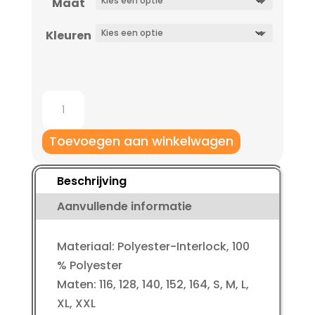
Maat
Kleuren
Jako
Shirt
Celtic
Toevoegen aan winkelwagen
2.0
KM
Beschrijving
kinderen
Aanvullende informatie
aantal
Materiaal: Polyester-Interlock, 100
% Polyester
Maten: 116, 128, 140, 152, 164, S, M, L,
XL, XXL