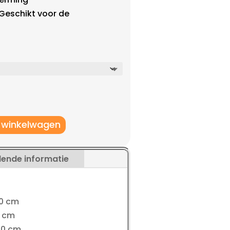
 Geschikt voor de
 winkelwagen
lende informatie
60 cm
0 cm
00 cm