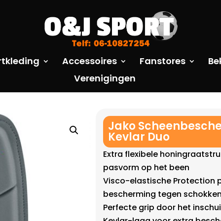
rtkleding
Accessoires
Fanstores
Be
Verenigingen
Jako Scheenbesche
Kevlar Duo
Extra flexibele honingraatstr
pasvorm op het been
Visco-elastische Protection
bescherming tegen schokke
Perfecte grip door het insch
Kevlar-laag voor extra besc