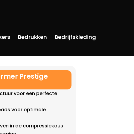
kers
Bedrukken
Bedrijfskleding
rmer Prestige
uctuur voor een perfecte
 pads voor optimale
n
uiven in de compressiekous
herming