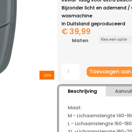
Bijzonder licht en ademend /
wasmachine
In Duitsland geproduceerd
€
39,99
Maten
Jako
Toevoegen aan
Scheenbeschermer
-29%
Prestige
Kevlar
Beschrijving
Aanvul
Duo
aantal
Maat:
M - Lichaamslengte 140-1
L - Lichaamslengte 160-18
XL -Lichaamslengte 180-2