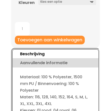
Kleuren
Jako
Rainzip
Classico
Toevoegen aan winkelwagen
aantal
Beschrijving
Aanvullende informatie
Materiaal: 100 % Polyester, 1500
mm PU / Binnenvoering: 100 %
Polyester
Maten: 116, 128, 140, 152, 164, S, M, L,
XL, XXL, 3XL, 4XL
Kleuren: 01 rood, 04 royal, 06