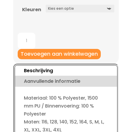
Kleuren
Jako
Rainzip
Classico
Toevoegen aan winkelwagen
kinderen
aantal
Beschrijving
Aanvullende informatie
Materiaal: 100 % Polyester, 1500
mm PU / Binnenvoering: 100 %
Polyester
Maten: 116, 128, 140, 152, 164, S, M, L,
XL, XXL, 3XL, 4XL