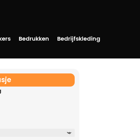
kers
Bedrukken
Bedrijfskleding
asje
g