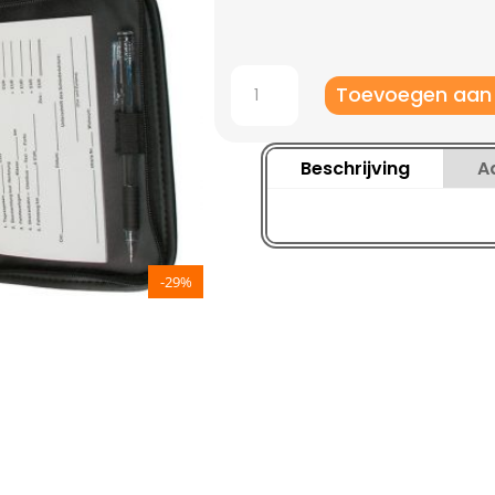
Jako
Toevoegen aan
Luxe
referee
tasje
Beschrijving
A
aantal
-29%