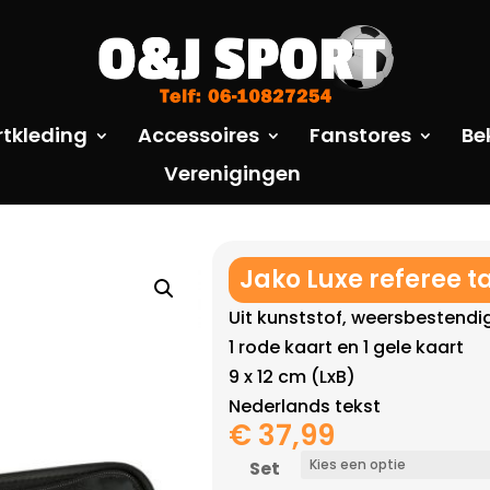
rtkleding
Accessoires
Fanstores
Be
Verenigingen
Jako Luxe referee t
Uit kunststof, weersbestendi
1 rode kaart en 1 gele kaart
9 x 12 cm (LxB)
Nederlands tekst
€
37,99
Set