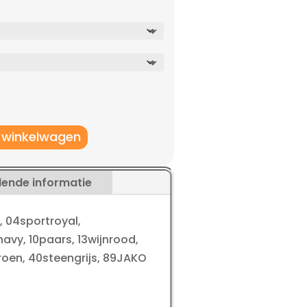
 winkelwagen
lende informatie
, 04sportroyal,
avy, 10paars, 13wijnrood,
roen, 40steengrijs, 89JAKO