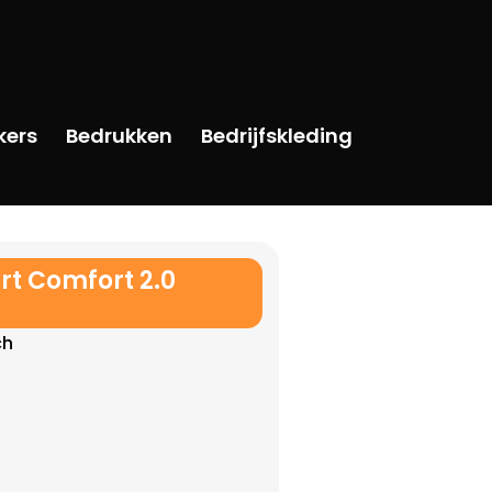
kers
Bedrukken
Bedrijfskleding
rt Comfort 2.0
ch