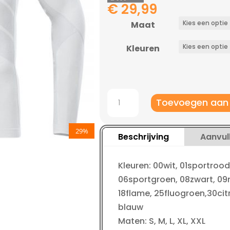
€
29,99
Maat
Kleuren
Jako
Toevoegen aan
Longsleeve
Shirt
29%
Comfort
Beschrijving
Aanvul
2.0
kleine
Kleuren: 00wit, 01sportrood
maten
06sportgroen, 08zwart, 09n
aantal
18flame, 25fluogroen,30cit
blauw
Maten: S, M, L, XL, XXL