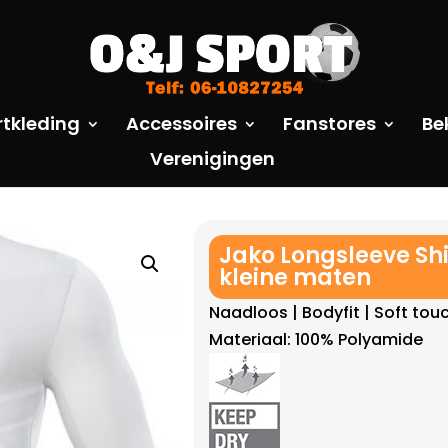
rtkleding
Accessoires
Fanstores
Be
Verenigingen
Jako Longsleeve Shi
kleine maten
Naadloos | Bodyfit | Soft tou
Materiaal: 100% Polyamide