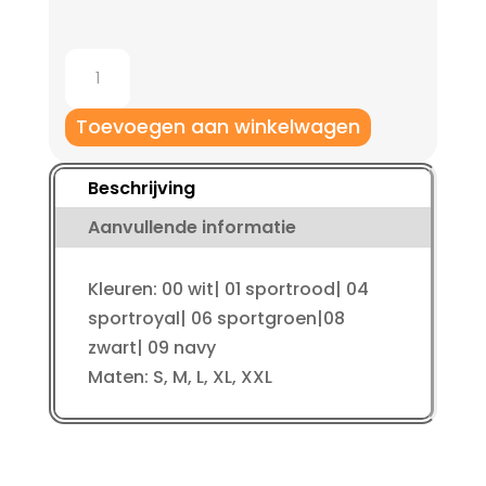
Jako
Long
Tight
Toevoegen aan winkelwagen
Comfort
2.0
Beschrijving
aantal
Aanvullende informatie
Kleuren: 00 wit| 01 sportrood| 04
sportroyal| 06 sportgroen|08
zwart| 09 navy
Maten: S, M, L, XL, XXL