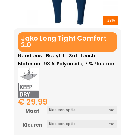
29%
Jako Long Tight Comfort
2.0
Naadloos | Bodyfi t | Soft touch
Materiaal: 93 % Polyamide, 7 % Elastaan
€
29,99
Maat
Kleuren