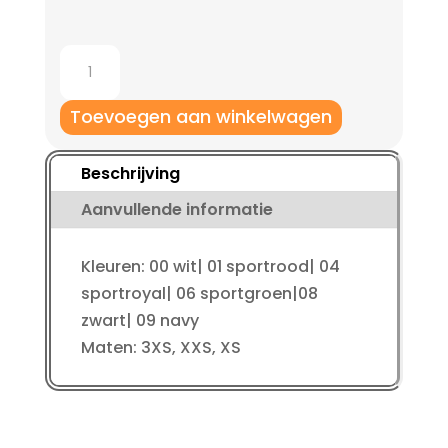
Jako
Long
Tight
Toevoegen aan winkelwagen
Comfort
2.0
Beschrijving
kleine
Aanvullende informatie
maten
aantal
Kleuren: 00 wit| 01 sportrood| 04
sportroyal| 06 sportgroen|08
zwart| 09 navy
Maten: 3XS, XXS, XS