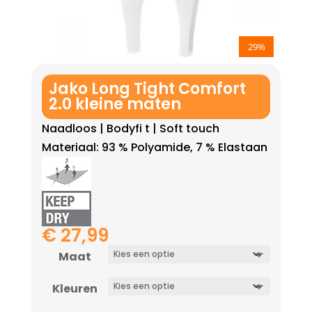
29%
Jako Long Tight Comfort
2.0 kleine maten
Naadloos | Bodyfi t | Soft touch
Materiaal: 93 % Polyamide, 7 % Elastaan
€
27,99
Maat
Kleuren