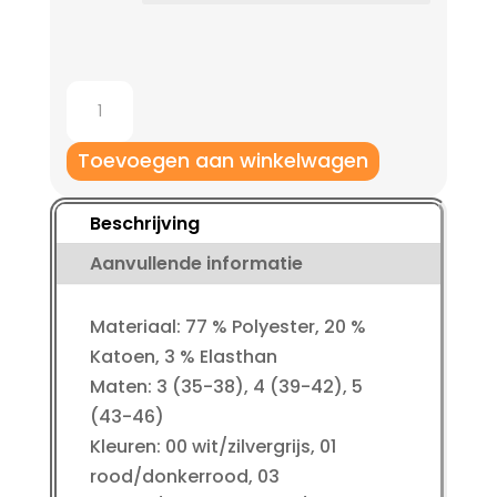
Jako
Kousen
Leeds
Toevoegen aan winkelwagen
aantal
Beschrijving
Aanvullende informatie
Materiaal: 77 % Polyester, 20 %
Katoen, 3 % Elasthan
Maten: 3 (35-38), 4 (39-42), 5
(43-46)
Kleuren: 00 wit/zilvergrijs, 01
rood/donkerrood, 03