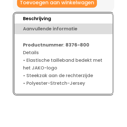
Tight
Toevoegen aan winkelwagen
volwassenen
aantal
Beschrijving
Aanvullende informatie
Productnummer
:
8376-800
Details
• Elastische tailleband bedekt met
het JAKO-logo
• Steekzak aan de rechterzijde
• Polyester-Stretch-Jersey