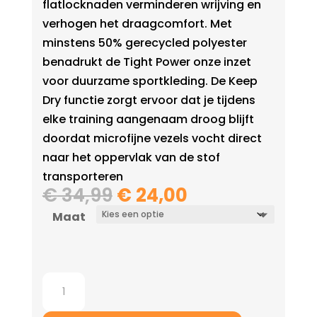
flatlocknaden verminderen wrijving en
verhogen het draagcomfort. Met
minstens 50% gerecycled polyester
benadrukt de Tight Power onze inzet
voor duurzame sportkleding. De Keep
Dry functie zorgt ervoor dat je tijdens
elke training aangenaam droog blijft
doordat microfijne vezels vocht direct
naar het oppervlak van de stof
transporteren
Oorspronkelijke
Huidige
€
34,99
€
24,00
prijs
prijs
Maat
was:
is:
€ 34,99.
€ 24,00.
Jako
Korte