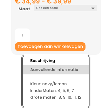
Prijsklasse:
€
34,99
-
€
39,99
€ 34,99
Maat
tot
€ 39,99
Jako
Keeperhandschoen
Prestige
Toevoegen aan winkelwagen
Basic
RC
Beschrijving
Protection
Aanvullende informatie
aantal
Kleur: navy/lemon
kinderMaten: 4, 5, 6, 7
Grote maten: 8, 9, 10, 11, 12