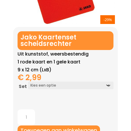
-29%
Jako Kaartenset
scheidsrechter
Uit kunststof, weersbestendig
1 rode kaart en 1 gele kaart
9 x 12 cm (LxB)
€
2,99
Set
Jako
Kaartenset
scheidsrechter
Toevoegen aan winkelwagen