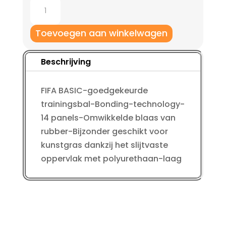
prijs
prijs
Jako
was:
is:
Glory
€ 44,95.
€ 21,95.
AG
Toevoegen aan winkelwagen
trainingsbal
-
Beschrijving
jouw
perfecte
FIFA BASIC-goedgekeurde
bal
trainingsbal-Bonding-technology-
voor
14 panels-Omwikkelde blaas van
kunstgras
rubber-Bijzonder geschikt voor
aantal
kunstgras dankzij het slijtvaste
oppervlak met polyurethaan-laag