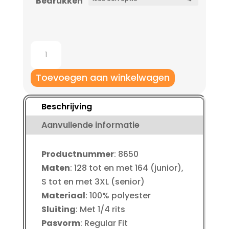
€ 35,50
Bedrukken
Jako
8650
Ziptop
Toevoegen aan winkelwagen
av-
spirit
Beschrijving
Volwassenen
Aanvullende informatie
aantal
Productnummer
: 8650
Maten
: 128 tot en met 164 (junior),
S tot en met 3XL (senior)
Materiaal
: 100% polyester
Sluiting
: Met 1/4 rits
Pasvorm
: Regular Fit