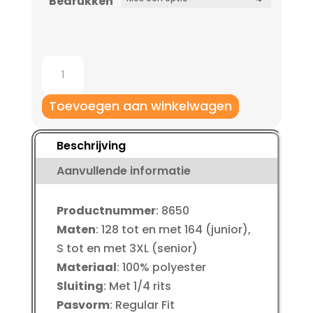
€ 32,50
Bedrukken
Jako
8650
Ziptop
Toevoegen aan winkelwagen
av-
spirit
Beschrijving
kinderen
Aanvullende informatie
aantal
Productnummer
: 8650
Maten
: 128 tot en met 164 (junior),
S tot en met 3XL (senior)
Materiaal
: 100% polyester
Sluiting
: Met 1/4 rits
Pasvorm
: Regular Fit