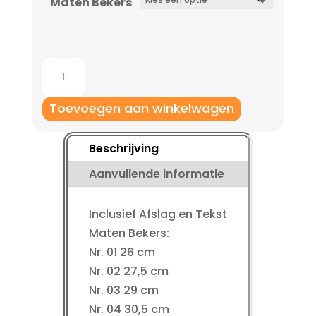
Maten Bekers
tot
€ 19,95
Bekers
AK5210
aantal
Toevoegen aan winkelwagen
Beschrijving
Aanvullende informatie
Inclusief Afslag en Tekst
Maten Bekers:
Nr. 01 26 cm
Nr. 02 27,5 cm
Nr. 03 29 cm
Nr. 04 30,5 cm