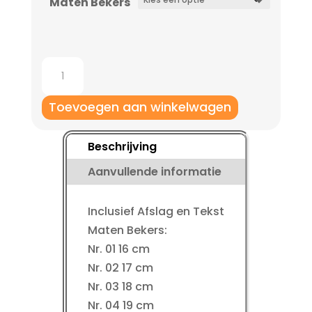
Maten Bekers
tot
€ 11,95
Bekers
AK5190
aantal
Toevoegen aan winkelwagen
Beschrijving
Aanvullende informatie
Inclusief Afslag en Tekst
Maten Bekers:
Nr. 01 16 cm
Nr. 02 17 cm
Nr. 03 18 cm
Nr. 04 19 cm