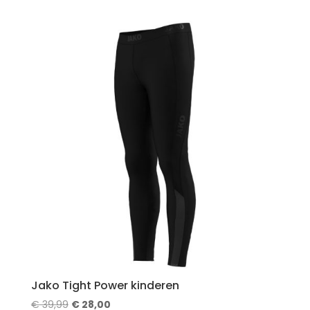
Jako Tight Power kinderen
Oorspronkelijke
Huidige
€
39,99
€
28,00