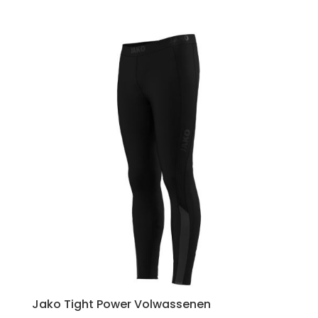
prijs
prijs
was:
is:
€ 39,99.
€ 28,00.
Jako Tight Power Volwassenen