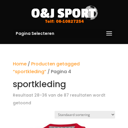
Pagina Selecteren
Home
/
Producten getagged
“sportkleding”
/ Pagina 4
sportkleding
Resultaat 28–36 van de 87 resultaten wordt
getoond