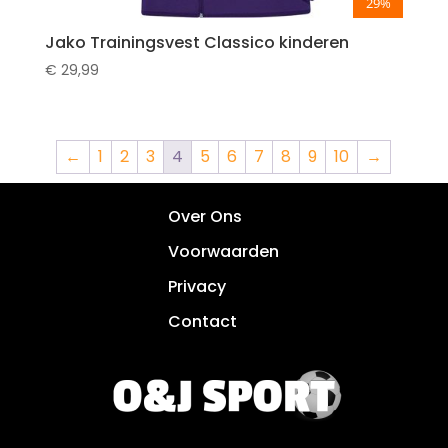
29%
Jako Trainingsvest Classico kinderen
€
29,99
←
1
2
3
4
5
6
7
8
9
10
→
Over Ons
Voorwaarden
Privacy
Contact